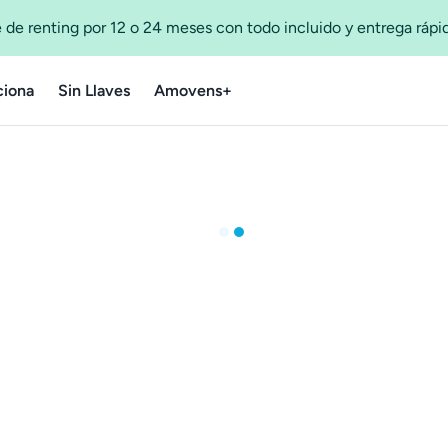
 de renting por 12 o 24 meses con todo incluido y entrega ráp
iona
Sin Llaves
Amovens+