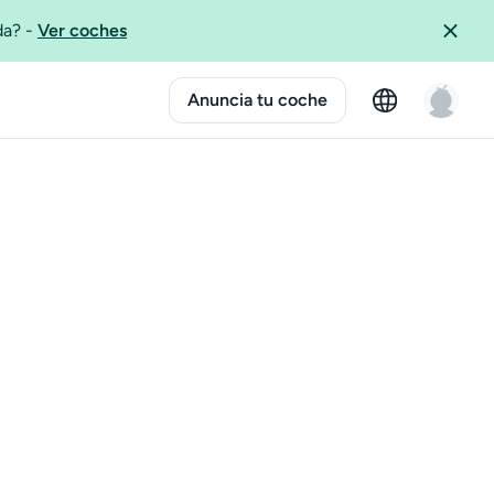
ida?
-
Ver coches
Anuncia tu coche