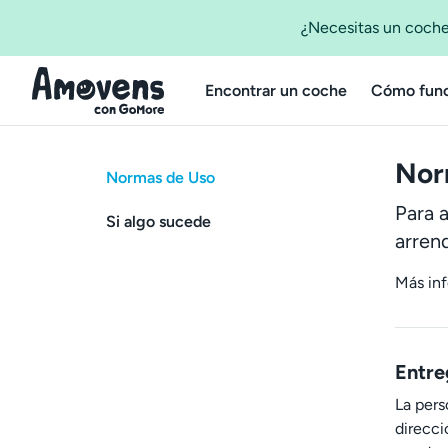
¿Necesitas un coche
Encontrar un coche
Cómo func
Nor
Normas de Uso
Para 
Si algo sucede
arrend
Más in
Entre
La pers
direcci