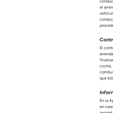
conduct
el arre
vehícul
conduci
procede
Contr
El cont
arrenda
finaliz
coche, 
combust
que ést
Infor
En la A
en caso
propiet