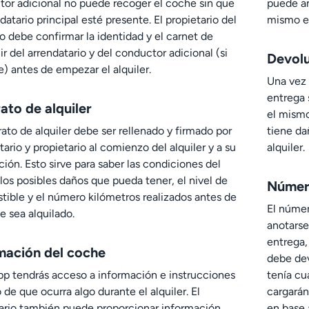
or adicional no puede recoger el coche sin que
puede an
ndatario principal esté presente. El propietario del
mismo es
o debe confirmar la identidad y el carnet de
r del arrendatario y del conductor adicional (si
Devolu
) antes de empezar el alquiler.
Una vez 
entrega 
ato de alquiler
el mismo
rato de alquiler debe ser rellenado y firmado por
tiene da
tario y propietario al comienzo del alquiler y a su
alquiler.
ación. Esto sirve para saber las condiciones del
los posibles daños que pueda tener, el nivel de
Número
ible y el número kilómetros realizados antes de
El númer
e sea alquilado.
anotarse
entrega,
mación del coche
debe dev
pp tendrás acceso a información e instrucciones
tenía cu
 de que ocurra algo durante el alquiler. El
cargarán
ario también puede proporcionar información
en base 