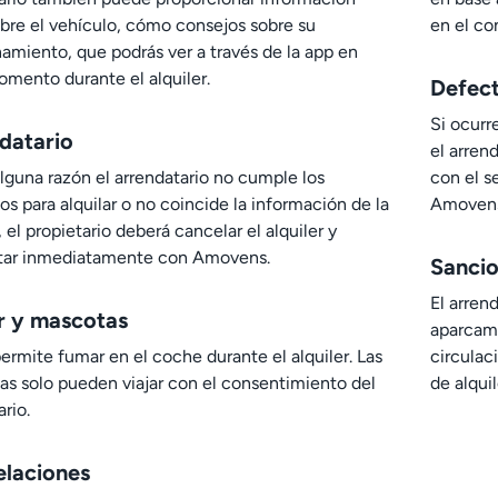
sobre el vehículo, cómo consejos sobre su
en el co
amiento, que podrás ver a través de la app en
mento durante el alquiler.
Defect
Si ocurr
datario
el arren
alguna razón el arrendatario no cumple los
con el s
tos para alquilar o no coincide la información de la
Amovens
, el propietario deberá cancelar el alquiler y
tar inmediatamente con Amovens.
Sanci
El arren
 y mascotas
aparcami
ermite fumar en el coche durante el alquiler. Las
circulac
s solo pueden viajar con el consentimiento del
de alquil
ario.
laciones