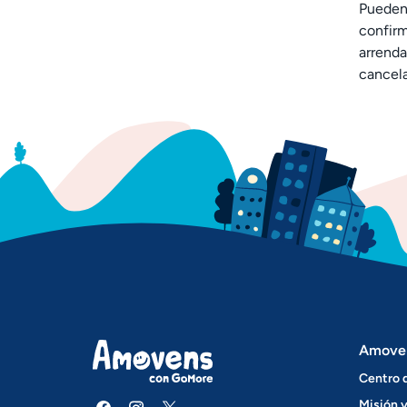
Pueden 
confirm
arrenda
cancela
Amove
Centro 
Misión y