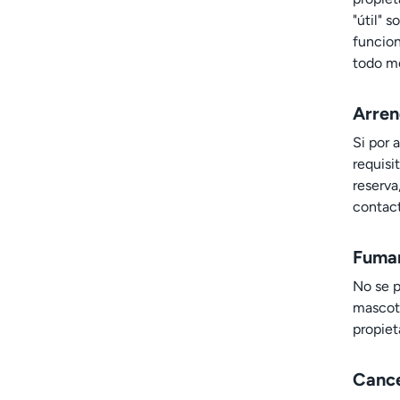
"útil" 
funcion
todo mo
Arren
Si por 
requisi
reserva
contac
Fumar
No se p
mascota
propiet
Cance