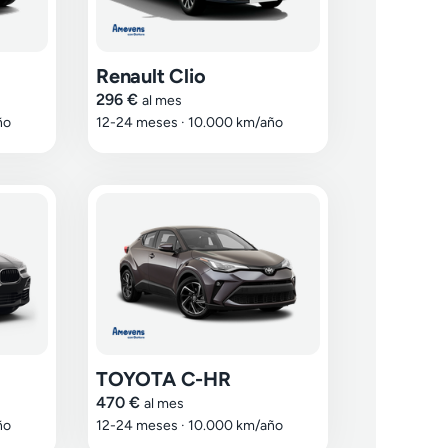
Renault Clio
296 €
al mes
ño
12-24 meses
·
10.000 km/año
TOYOTA C-HR
470 €
al mes
ño
12-24 meses
·
10.000 km/año