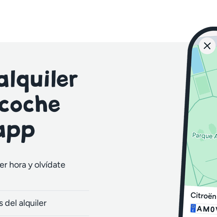
lquiler
 coche
 app
r hora y olvídate
 del alquiler