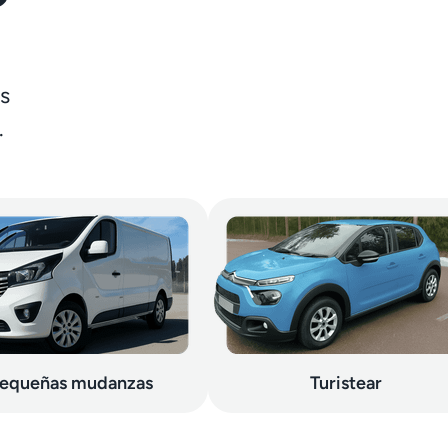
s
.
equeñas mudanzas
Turistear