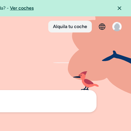
ida?
-
Ver coches
Alquila tu coche
n