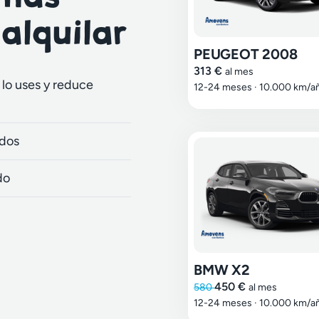
 alquilar
PEUGEOT 2008
313 €
al mes
lo uses y reduce
12-24 meses
·
10.000 km/a
idos
do
BMW X2
450 €
580
al mes
12-24 meses
·
10.000 km/a