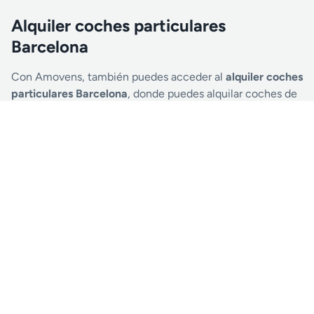
Alquiler coches particulares
Barcelona
Con Amovens, también puedes acceder al
alquiler coches
particulares Barcelona
, donde puedes alquilar coches de
otros usuarios de manera segura y confiable.
También tienes la opción de
alquilar tu coche
Alquiler de coches en Barcelona en
función del tipo de vehículo
Elige el coche perfecto para cada ocasión, desde modelos
de alta gama hasta eléctricos, deportivos o familiares.
Alquiler coches de lujo
Si buscas una experiencia de conducción exclusiva, el
alquiler de coches de lujo en Barcelona es la opción