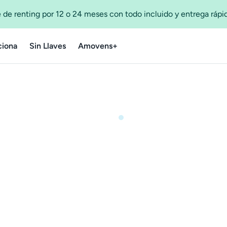
 de renting por 12 o 24 meses con todo incluido y entrega ráp
iona
Sin Llaves
Amovens+