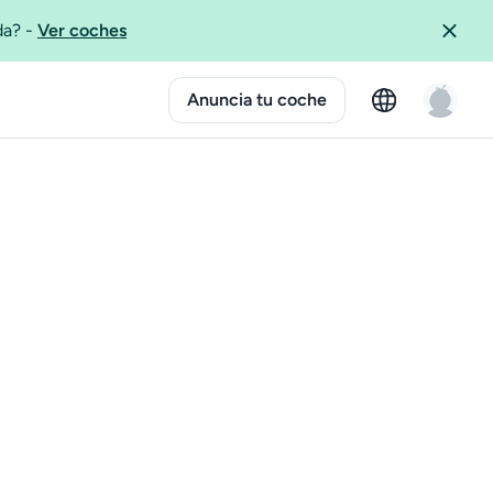
ida?
-
Ver coches
Anuncia tu coche