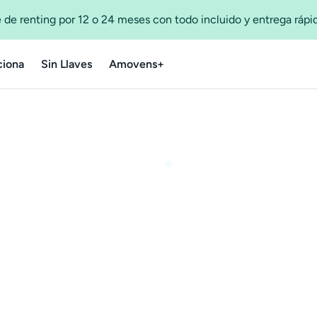
 de renting por 12 o 24 meses con todo incluido y entrega ráp
iona
Sin Llaves
Amovens+