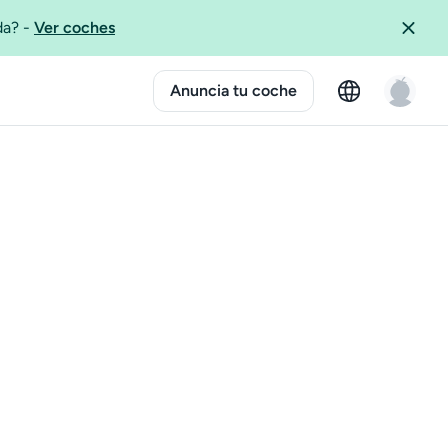
ida?
-
Ver coches
Anuncia tu coche