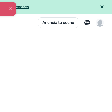
ida?
-
Ver coches
Anuncia tu coche