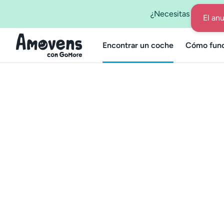
¿Necesitas un coche
Encontrar un coche
Cómo func