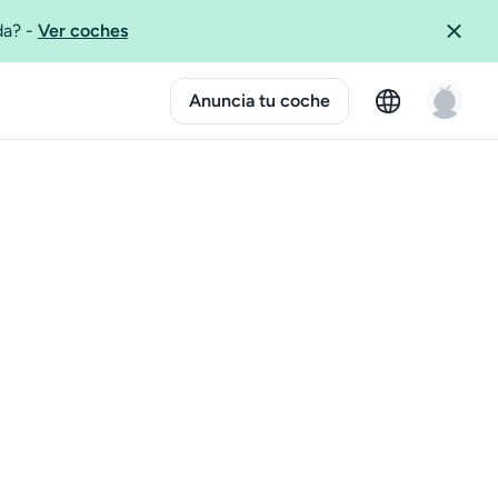
ida?
-
Ver coches
Anuncia tu coche