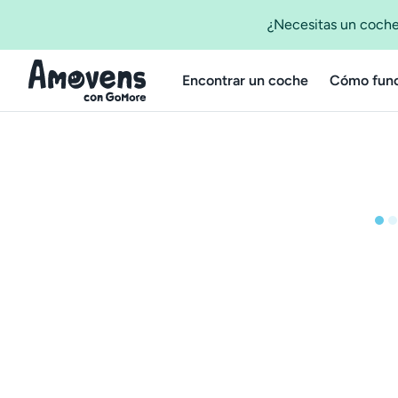
¿Necesitas un coche
Encontrar un coche
Cómo func