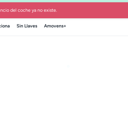
 de renting por 12 o 24 meses con todo incluido y entrega ráp
iona
Sin Llaves
Amovens+