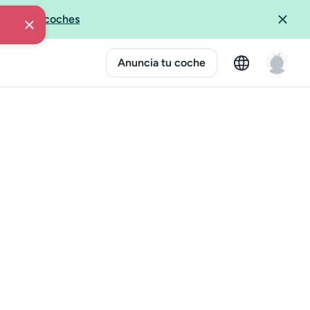
ida?
-
Ver coches
Anuncia tu coche