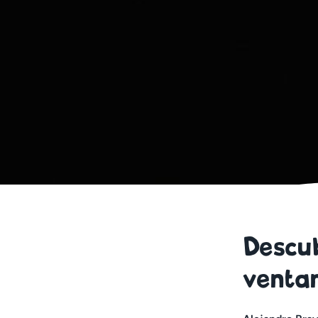
Descu
ventan