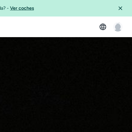
ida?
-
Ver coches