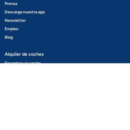
Prensa
Descarga nuestra app
Newsletter
Empleo
Blog
Alquiler de coches
Encontrar un coche
Cómo funciona
Amovens+
Alquila tu coche
Sin llaves
Seguro
Seguridad