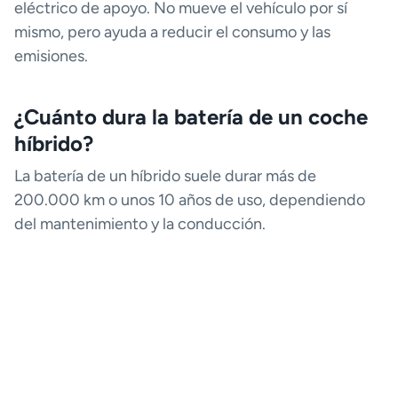
eléctrico de apoyo. No mueve el vehículo por sí
mismo, pero ayuda a reducir el consumo y las
emisiones.
¿Cuánto dura la batería de un coche
híbrido?
La batería de un híbrido suele durar más de
200.000 km o unos 10 años de uso, dependiendo
del mantenimiento y la conducción.
¿Qué es mejor, un coche híbrido o
eléctrico?
Depende de tus necesidades. El eléctrico es ideal
para trayectos urbanos y carga frecuente, mientras
que el híbrido ofrece más autonomía y flexibilidad