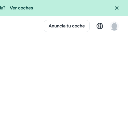
ida?
-
Ver coches
Anuncia tu coche