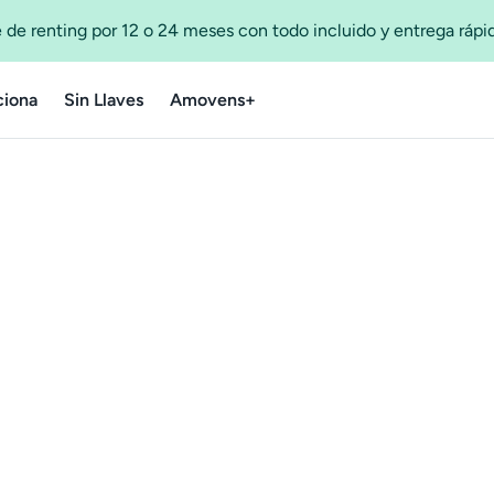
 de renting por 12 o 24 meses con todo incluido y entrega ráp
iona
Sin Llaves
Amovens+