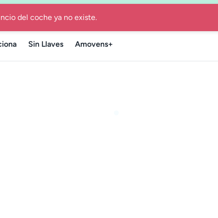
 de renting por 12 o 24 meses con todo incluido y entrega ráp
iona
Sin Llaves
Amovens+