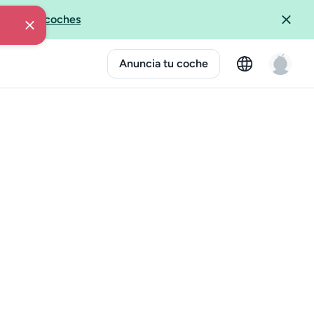
ida?
-
Ver coches
Anuncia tu coche