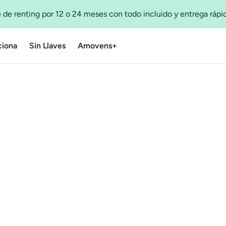
 de renting por 12 o 24 meses con todo incluido y entrega ráp
iona
Sin Llaves
Amovens+