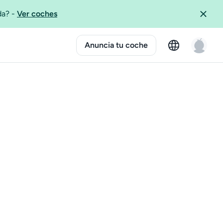
ida?
-
Ver coches
Anuncia tu coche