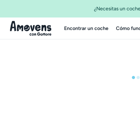
¿Necesitas un coche
Encontrar un coche
Cómo func