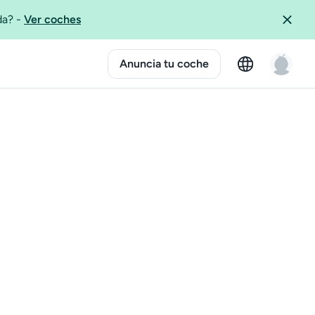
ida?
-
Ver coches
Anuncia tu coche