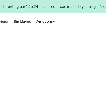
 de renting por 12 o 24 meses con todo incluido y entrega ráp
iona
Sin Llaves
Amovens+