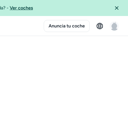
ida?
-
Ver coches
Anuncia tu coche