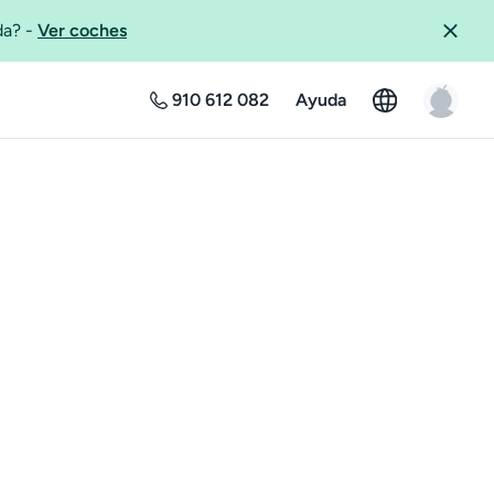
ida?
-
Ver coches
910 612 082
Ayuda