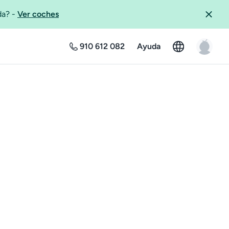
ida?
-
Ver coches
910 612 082
Ayuda