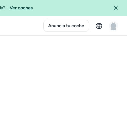
ida?
-
Ver coches
Anuncia tu coche