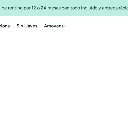
 de renting por 12 o 24 meses con todo incluido y entrega ráp
iona
Sin Llaves
Amovens+