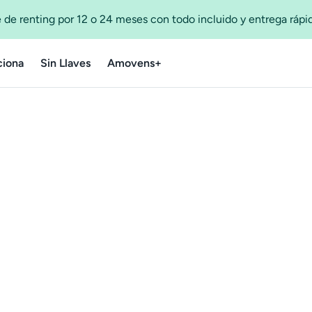
 de renting por 12 o 24 meses con todo incluido y entrega ráp
iona
Sin Llaves
Amovens+