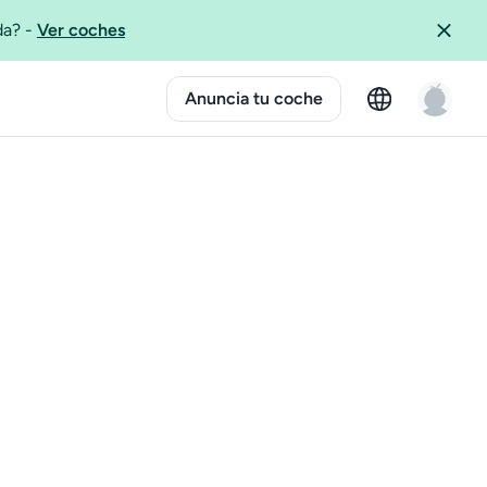
ida?
-
Ver coches
Anuncia tu coche