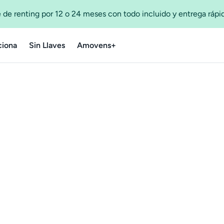
 de renting por 12 o 24 meses con todo incluido y entrega ráp
iona
Sin Llaves
Amovens+