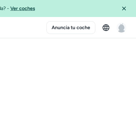
ida?
-
Ver coches
Anuncia tu coche