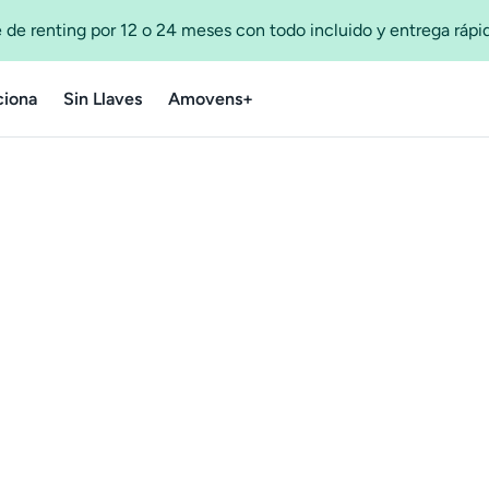
 de renting por 12 o 24 meses con todo incluido y entrega ráp
iona
Sin Llaves
Amovens+