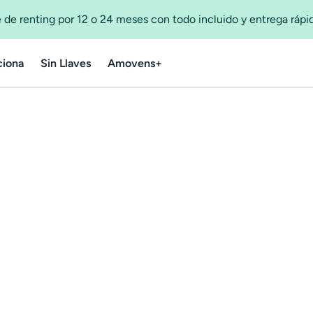
 de renting por 12 o 24 meses con todo incluido y entrega ráp
iona
Sin Llaves
Amovens+