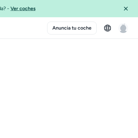
ida?
-
Ver coches
Anuncia tu coche