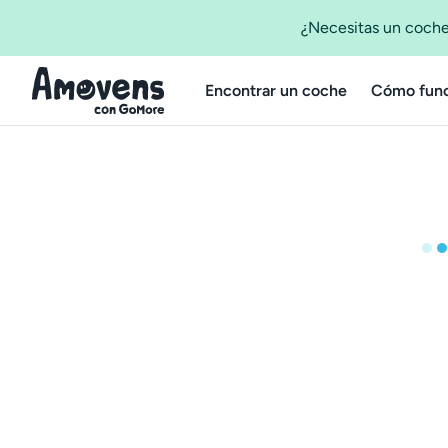
¿Necesitas un coche
Encontrar un coche
Cómo func