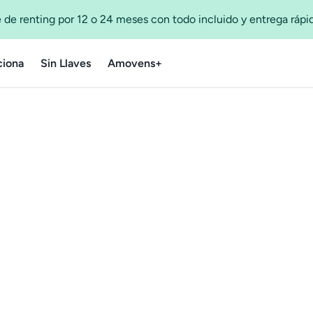
 de renting por 12 o 24 meses con todo incluido y entrega ráp
iona
Sin Llaves
Amovens+