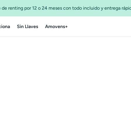
 de renting por 12 o 24 meses con todo incluido y entrega ráp
iona
Sin Llaves
Amovens+