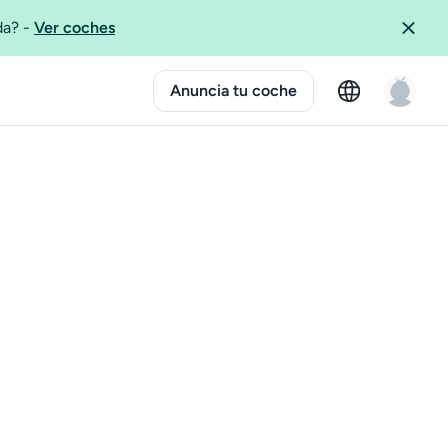
ida?
-
Ver coches
Anuncia tu coche