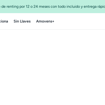
 de renting por 12 o 24 meses con todo incluido y entrega ráp
iona
Sin Llaves
Amovens+