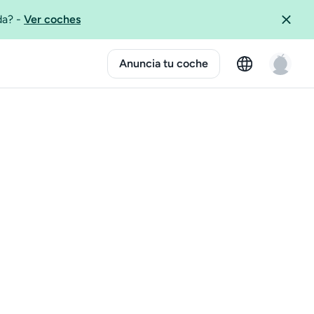
ida?
-
Ver coches
Anuncia tu coche