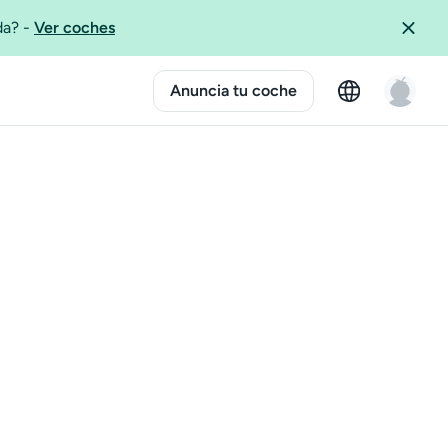
ida?
-
Ver coches
Anuncia tu coche