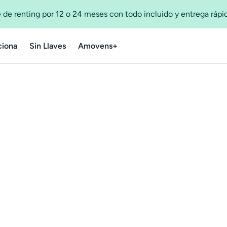
 de renting por 12 o 24 meses con todo incluido y entrega ráp
iona
Sin Llaves
Amovens+