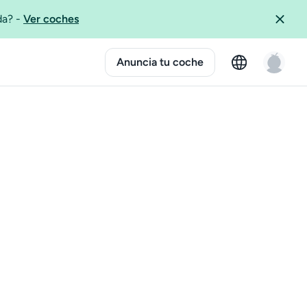
ida?
-
Ver coches
Anuncia tu coche