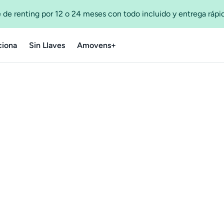
 de renting por 12 o 24 meses con todo incluido y entrega ráp
iona
Sin Llaves
Amovens+