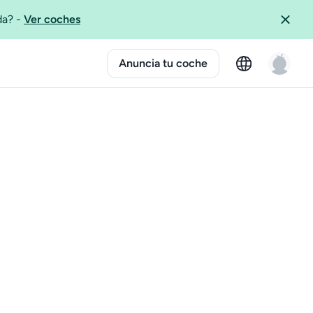
ida?
-
Ver coches
Anuncia tu coche