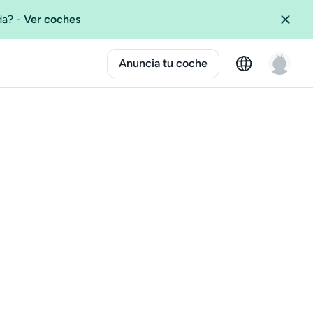
ida?
-
Ver coches
Anuncia tu coche