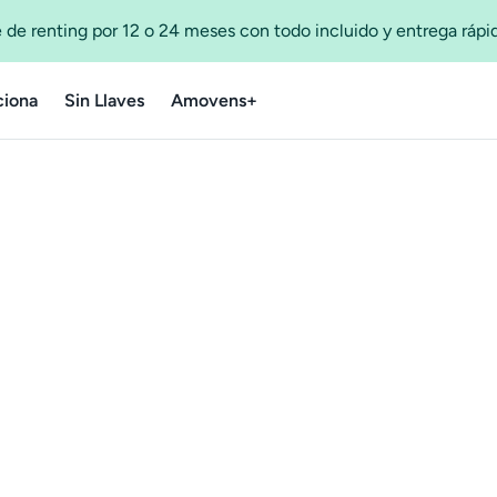
 de renting por 12 o 24 meses con todo incluido y entrega ráp
iona
Sin Llaves
Amovens+