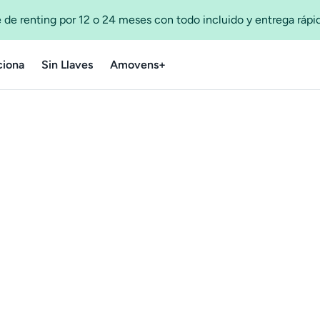
 de renting por 12 o 24 meses con todo incluido y entrega ráp
iona
Sin Llaves
Amovens+