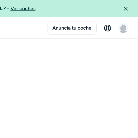
ida?
-
Ver coches
Anuncia tu coche