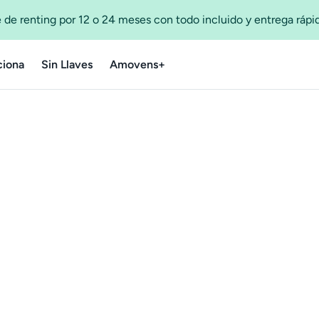
 de renting por 12 o 24 meses con todo incluido y entrega ráp
iona
Sin Llaves
Amovens+