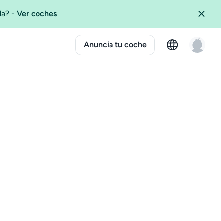
ida?
-
Ver coches
Anuncia tu coche