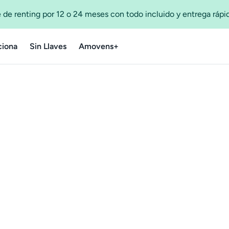
 de renting por 12 o 24 meses con todo incluido y entrega ráp
iona
Sin Llaves
Amovens+