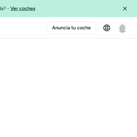
ida?
-
Ver coches
Anuncia tu coche