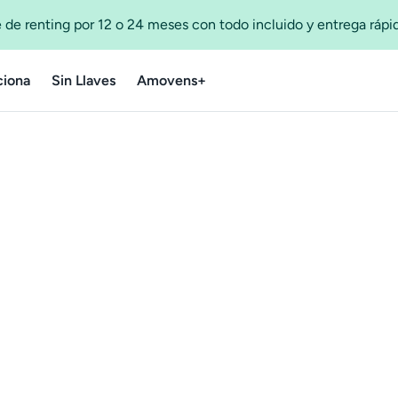
 de renting por 12 o 24 meses con todo incluido y entrega ráp
iona
Sin Llaves
Amovens+