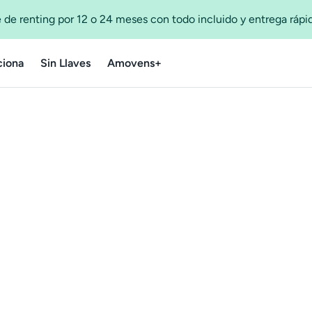
 de renting por 12 o 24 meses con todo incluido y entrega ráp
iona
Sin Llaves
Amovens+