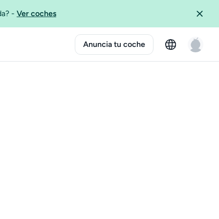
ida?
-
Ver coches
Anuncia tu coche