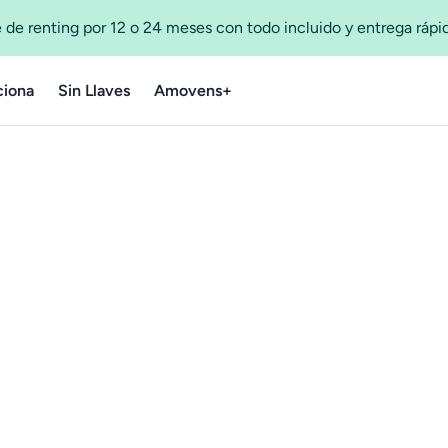
 de renting por 12 o 24 meses con todo incluido y entrega ráp
iona
Sin Llaves
Amovens+