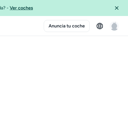
ida?
-
Ver coches
Anuncia tu coche