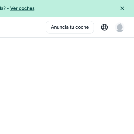
ida?
-
Ver coches
Anuncia tu coche