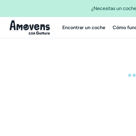
¿Necesitas un coche
Encontrar un coche
Cómo func