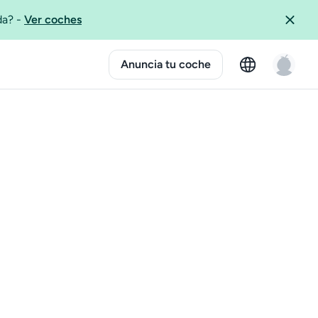
ida?
-
Ver coches
Anuncia tu coche