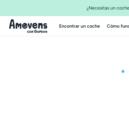
¿Necesitas un coche
Encontrar un coche
Cómo func