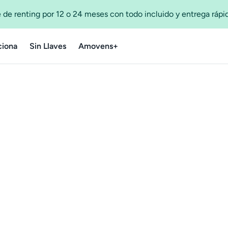
 de renting por 12 o 24 meses con todo incluido y entrega ráp
iona
Sin Llaves
Amovens+