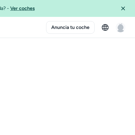
ida?
-
Ver coches
Anuncia tu coche