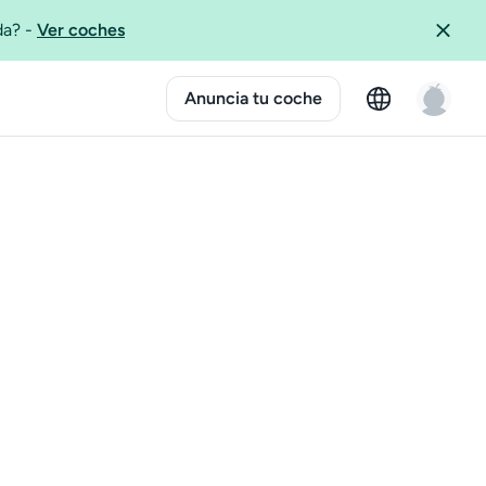
ida?
-
Ver coches
Anuncia tu coche