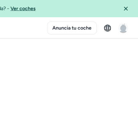
ida?
-
Ver coches
Anuncia tu coche