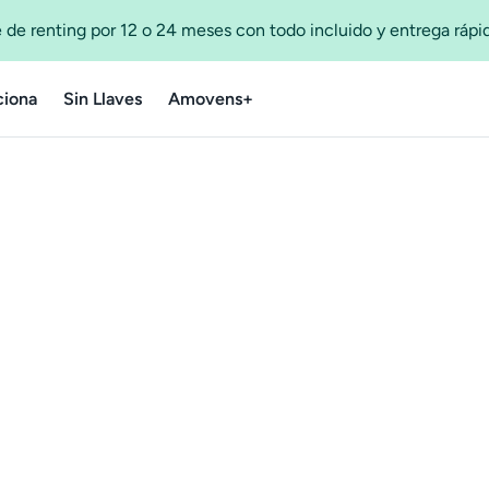
 de renting por 12 o 24 meses con todo incluido y entrega ráp
iona
Sin Llaves
Amovens+