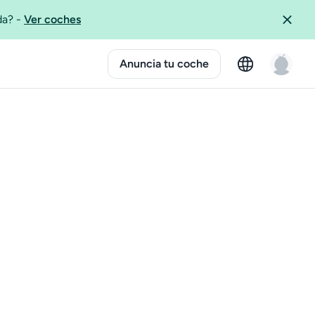
ida?
-
Ver coches
Anuncia tu coche