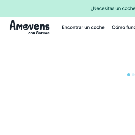
¿Necesitas un coche
Encontrar un coche
Cómo func