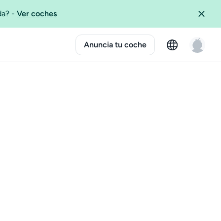
ida?
-
Ver coches
Anuncia tu coche