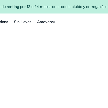
 de renting por 12 o 24 meses con todo incluido y entrega ráp
iona
Sin Llaves
Amovens+