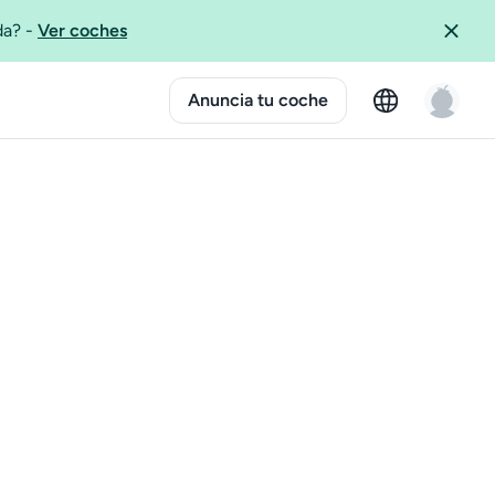
ida?
-
Ver coches
Anuncia tu coche