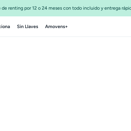
 de renting por 12 o 24 meses con todo incluido y entrega ráp
iona
Sin Llaves
Amovens+