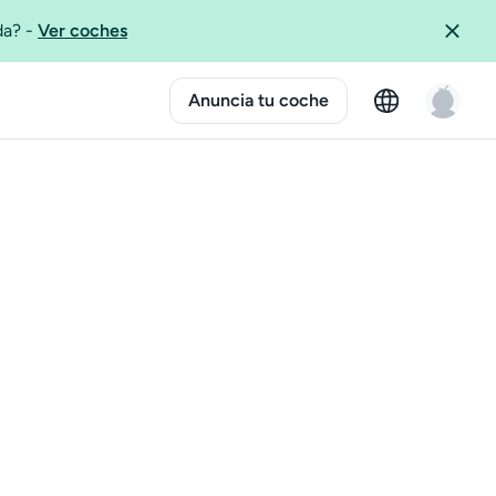
ida?
-
Ver coches
Anuncia tu coche