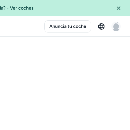
ida?
-
Ver coches
Anuncia tu coche