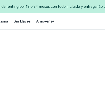
 de renting por 12 o 24 meses con todo incluido y entrega ráp
iona
Sin Llaves
Amovens+